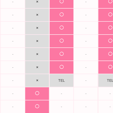
-
×
◯
-
◯
-
×
◯
-
◯
-
×
◯
-
◯
-
×
◯
-
◯
-
×
◯
-
◯
-
×
◯
-
◯
-
×
-
TEL
TE
-
◯
-
-
-
-
◯
-
-
-