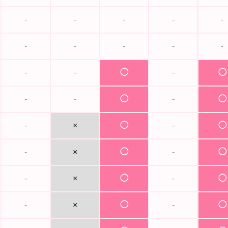
-
-
-
-
-
-
-
-
-
-
-
-
◯
-
◯
-
-
◯
-
◯
-
×
◯
-
◯
-
×
◯
-
◯
-
×
◯
-
◯
-
×
◯
-
◯