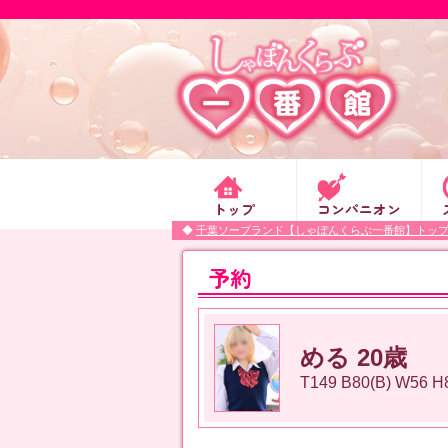
トップ
コンパニオン
千葉ソープランド【しゃぼんくらぶ一番館】トッ
予約
める 20歳
T149 B80(B) W56 H