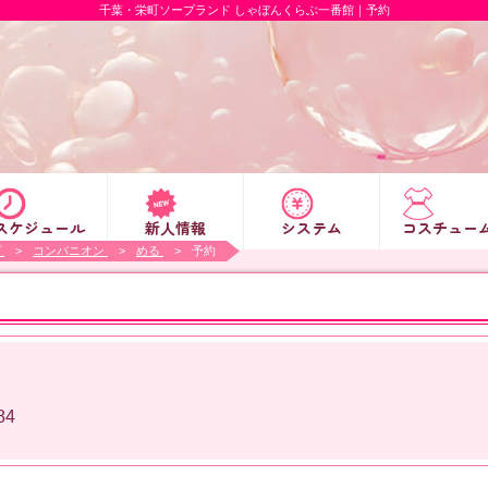
千葉・栄町ソープランド しゃぼんくらぶ一番館｜予約
スケジュール
新人情報
システム
コスチュー
プ
コンパニオン
める
予約
84