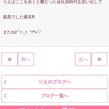
りえはここを歩くと鬱だった会社員時代を思い出して
最悪でした爆笑❗️❗️
またね꒰ᐡ´т ‧̫ т ̀ ᐡ꒱🐾♡
前へ
次へ
りえのブログへ
ブログ一覧へ