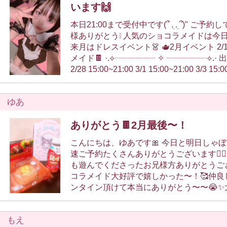
います🙌
本日21:00まで受付中です(՞ ܸ. .ܸ ՞)" ご予約してくれているお兄
様ありがとう❕ 人気のショコラメイドは今日がラストです🍫
来月はドレスイベント👗 🫖2月イベント 2/1~2/28 ショコラ
メイド🍫 ·.⟡┈┈┈┈┈︎ ✧ ┈┈┈┈┈⟡.· 出勤予定(受付時間)
2/28 15:00~21:00 3/1 15:00~21:00 3/3 15:00~21:00 3/5
15:00~21:00 3/6 15:00~21:00 ·.⟡┈┈┈┈┈︎ ✧ ┈┈┈┈┈⟡.·
🌐Twitter(𝕏) お知らせ→ https://x.com/ruka_
ゆあ
常→ https://x.com/ruka_syabon?s=21 ✉️姫予約 会ったこと
のあるお兄様のみ、日常の方のDMで姫予約できます
ありがとう🍫2月最後〜！
リクエスト可能、姫予約限定コスプレもあります🎀
ートを確認してね🙏
こんにちは、ゆあです🎀 今日と明日しゃぼんでてます😽 早
速ご予約たくさんありがとうございます🙇‍♀️🎶 三連休と
も遊んでくださったお兄様方ありがとうご
コラメイド大好評で嬉しかった〜！🥰仲良
ンタイン頂けて本当にありがとう〜〜😭✨
ショコラメイド最終日で明日からドレスイ
てます♪ でわでわまたね👋 🫧ゆあ🫧
もえ