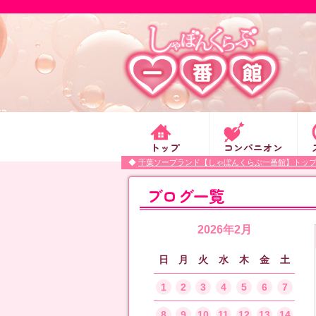
トップ
コンパニオン
千葉ソープランド【しゃぼんくらぶ一番館】トッ
ブログ一覧
2026年2月
日
月
火
水
木
金
土
1
2
3
4
5
6
7
8
9
10
11
12
13
14