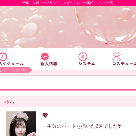
千葉・栄町ソープランド しゃぼんくらぶ一番館｜ブログ一覧
スケジュール
新人情報
システム
コスチュー
プ
ブログ一覧
ゆら
💖
一生分のハートを描いた2月でした❣️