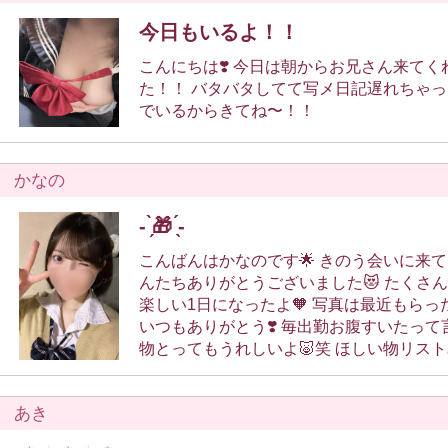
今日もいるよ！！
こんにちは❣️ 今日は朝からお兄さん来てくれて嬉しかっ
た！！ バタバタしてて写メ日記遅れちゃったけど、16時ま
でいるからきてね〜！！
かなの
- ̗̀🎁 ̖́-
こんばんはかなのです🌟 きのう会いに来てくれたなかよしさ
んたちありがとうございました😻 たくさん笑ってとっても
楽しい1日になったよ🧡 写真は最近もらった差し入れたち🎁
いつもありがとう❣️ 毎出勤お腹すいたって言ってるので食べ
物とってもうれしいよ🐷笑 ほしい物リストみてプレゼント買
ってきてくれる なかよしさんたちも最高ですラブ🫶🏻🥹💖 3
月は眉アートのダウンタイムと、セブ島に
あき
勤少なめですごめんなさい🙏🏻✈️ もうご予約してくれたなか
よしさんたちありがとう❣️ 空き状況も載せておきます✌🏻 3月