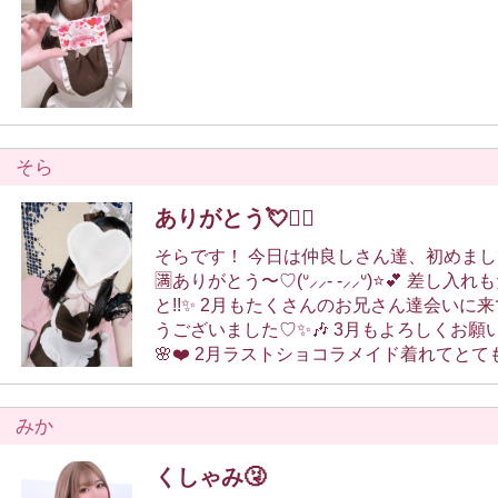
そら
ありがとう💘✌🏻
そらです！ 今日は仲良しさん達、初めましてのお兄さん満枠
🈵ありがとう〜♡(ᐡ⸝⸝- -⸝⸝ᐡ)⭐️💕 差し入れもたくさんありが
と!!✨ 2月もたくさんのお兄さん達会いに来てくれてありがと
うございました♡✨🎶 3月もよろしくお願いします(⑉• •⑉)♡ᐝ
🌸❤️ 2月ラストショコラメイド着れてとても嬉しかったで
す〜♡(,,> ♡3月出勤予定日♡ 3/10 9:00～16:00 3/14 9:00～
16:00 3/15 🈵満枠 3/24 9:00～16:00 3/27 9:00～14:30 3/28
みか
9:00～16:00 仲良しさんご予約たくさんありがとう💝 空き枠
🈳ありますのでお誘いお待ちしてますね💓^ᴗ ᴗ
くしゃみ🤧