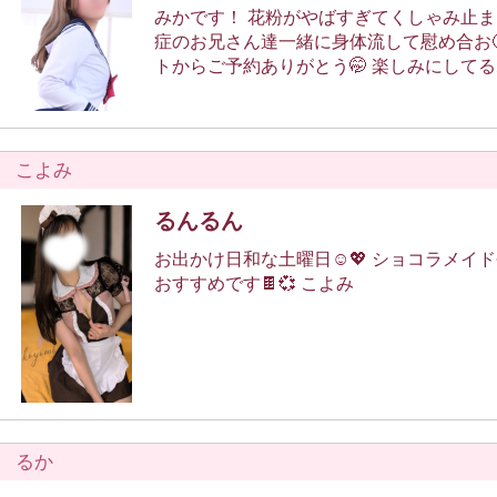
みかです！ 花粉がやばすぎてくしゃみ止まりません😵 花粉
症のお兄さん達一緒に身体流して慰め合お🙂‍↕️ 今日は
こよみ
るんるん
お出かけ日和な土曜日☺️💖 ショコラメイド今日でラスト！
おすすめです🍫💞 こよみ
るか