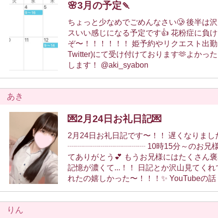
🌸3月の予定🍡
もよろしくね🎀
ちょっと少なめでごめんなさい🥲 後半は沢山出るのでバラン
スいい感じになる予定です👍 花粉症に負けず頑張る
ぞ〜！！！！！！ 姫予約やリクエスト出勤はこちらのX(旧
Twitter)にて受け付けております🫶よか
します！ @aki_syabon
あき
💌2月24日お礼日記💌
2月24日お礼日記です〜！！ 遅くなりました🥲
┈┈┈┈┈┈┈┈┈┈ 10時15分～のお兄様 会いに来てくれ
てありがとう︎💕︎ もうお兄様にはたくさん褒めて甘やかされた
記憶が濃くて...！！ 日記とか沢山見てくれて、 色々褒めてく
れたの嬉しかった〜！！！✨ YouTubeの話！教えてもらった
の見たよ！！この温度感癖になる...！た
できたの思い出！ハグさせて〜！！！ また会えたら嬉しい
りん
な！ 13時30分～のお兄様 会いに来てくれてありがとう︎💕︎ 久