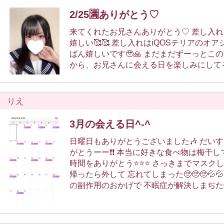
しぶりってことだったけどどうだったかな
2/25🈵ありがとう♡
たんだけど優しいお兄様のおかげで楽しい
よ〜！！ 触れ合っていた時間、すごく良かった🥰 甘え甘え
来てくれたお兄さんありがとう♡ 差し入れも貰っちゃった！
られだったね！また会えたら嬉しいな︎！
嬉しい🥰🥰 差し入れはiQOSテリアのオアシスパールがいち
┈┈┈┈┈┈┈┈┈┈ 次回は3月！出勤の予定だします✨ あ
ばん嬉しいです🥹🙏 まだまだずーっとこのお店にいる予定だ
っという間でびっくり！3月も元気に会いま
から、お兄さんに会える日を楽しみにしてる
予約やリクエスト出勤はこちらのX(旧Twitt
おります🫶よかったらフォローお願いしま
@aki_syabon あき
りえ
3月の会える日^-^
日曜日もありがとうございました🎶 だいすきな梅干しもあり
がとうーー❗️❗️ 本当に好きな食べ物は梅干しです いつも幸せな
時間をありがとう⭐️⭐️⭐️ さっきまでマスクしてたのにおうち
帰ったら外して 忘れてしまった🥺🥺🥺💦💦 アレルギーの薬
の副作用のおかげで 不眠症が解決しまぢた爆笑 今日も元気
にまってますね> ̫ <