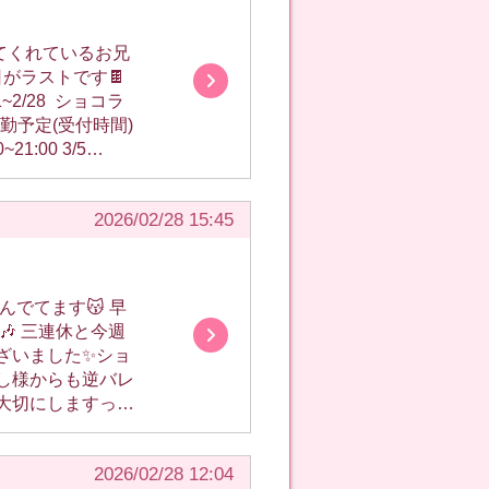
shabonn?s=21 日
2026/02/28 15:45
‪🤍 出勤
 固定ツイ
今週
ざいました✨ショ
し様からも逆バレ
大切にしますっ🫶
ベなのでお待ちし
2026/02/28 12:04