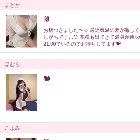
まどか
🐰
お店つきました〜☺️ 最近気温の差が激しくてだいぶ体調を崩
しがちです…💦 花粉も出てきて満身創痍🤧 本日も16:00〜
21:00でいるのでお待ちしてます💝
ほむら
🐿️
こよみ