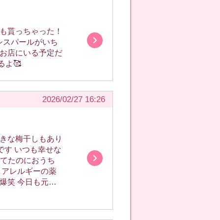
！！そわそわして
時間を過ごせた
しょう！！！ 姫
よ🥰
er)にて受け付けて
す！
2026/02/27 16:26